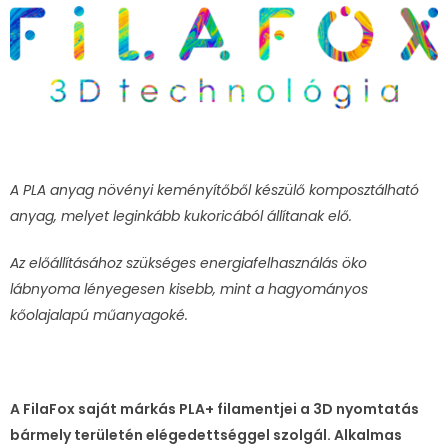
A PLA anyag növényi keményítőből készülő komposztálható
anyag, melyet leginkább kukoricából állítanak elő.
Az előállításához szükséges energiafelhasználás öko
lábnyoma lényegesen kisebb, mint a hagyományos
kőolajalapú műanyagoké.
A FilaFox saját márkás PLA+ filamentjei a 3D nyomtatás
bármely területén elégedettséggel szolgál. Alkalmas