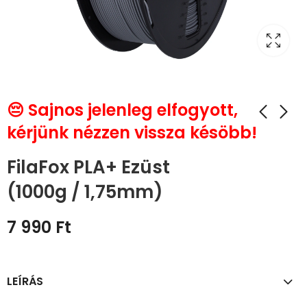
😔 Sajnos jelenleg elfogyott,
kérjünk nézzen vissza késöbb!
FilaFox PLA+ Ezüst
(1000g / 1,75mm)
7 990
Ft
LEÍRÁS