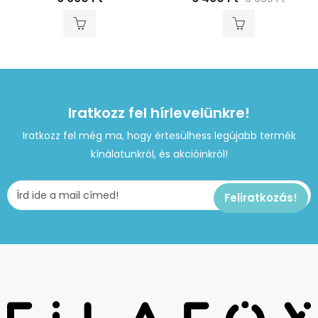
Iratkozz fel hírlevelünkre!
Iratkozz fel még ma, hogy értesülhess legújabb termék
kínálatunkról, és akcióinkról!