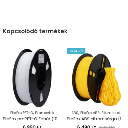
Kapcsolódó termékek
7
% AKCIÓ
,
,
,
FilaFox PET-G
Filamentek
ABS
FilaFox ABS
Filamentek
FilaFox proPET-G Fehér (1000g / 1,75mm)
FilaFox ABS citromsárga (1000g / 1,75mm)
6 990
Ft
6 490
Ft
6 990
Ft