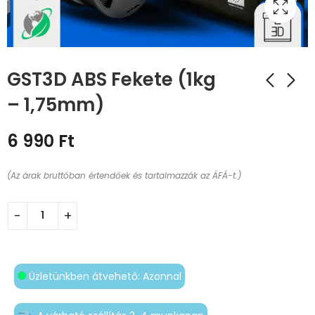
GST3D ABS Fekete (1kg
– 1,75mm)
6 990
Ft
(Az árak bruttóban értendőek és tartalmazzák az ÁFÁ-t.)
Üzletünkben átvehető: Azonnal