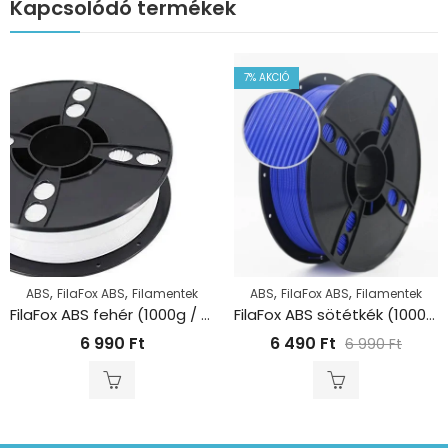
Kapcsolódó termékek
7
% AKCIÓ
,
,
,
,
ABS
FilaFox ABS
Filamentek
ABS
FilaFox ABS
Filamentek
FilaFox ABS fehér (1000g / 1,75mm)
FilaFox ABS sötétkék (1000g / 1,75mm)
6 990
Ft
6 490
Ft
6 990
Ft