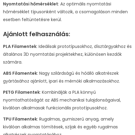
Nyomtatási hőmérséklet
: Az optimális nyomtatási
hőmérséklet típusonként változik, a csomagoláson minden
esetben feltüntetésre kerül.
Ajánlott felhasználás:
PLA Filamentek
: Ideálisak prototípusokhoz, dísztárgyakhoz és
általános 3D nyomtatási projektekhez, különösen kezdők
számára.
ABS Filamentek
: Nagy szilárdságú és hőálló alkatrészek
gyártásához ajánlott, ipari és mérnöki alkalmazásokhoz.
PETG Filamentek
: Kombinálják a PLA könnyű
nyomtathatóságát az ABS mechanikai tulajdonságaival,
kiválóan alkalmasak funkcionális prototípusokhoz.
TPU Filamentek
: Rugalmas, gumiszerű anyag, amely
kiválóan alkalmas tömítések, szíjak és egyéb rugalmas
alkatrészek nyomtatásához.