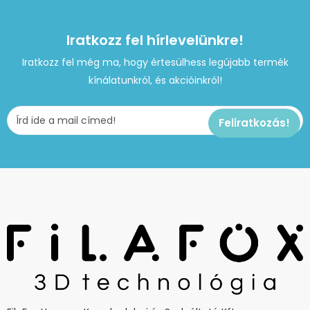
Iratkozz fel hírlevelünkre!
Iratkozz fel még ma, hogy értesülhess legújabb termék
kínálatunkról, és akcióinkról!