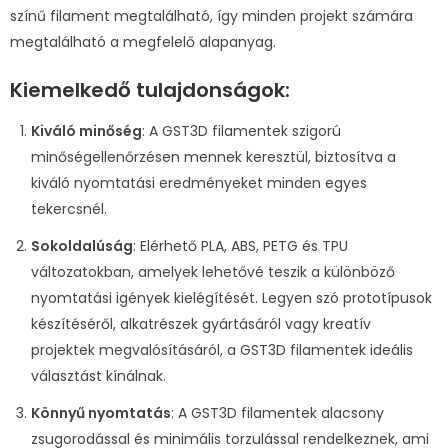
színű filament megtalálható, így minden projekt számára
megtalálható a megfelelő alapanyag.
Kiemelkedő tulajdonságok:
Kiváló minőség
: A GST3D filamentek szigorú
minőségellenőrzésen mennek keresztül, biztosítva a
kiváló nyomtatási eredményeket minden egyes
tekercsnél.
Sokoldalúság
: Elérhető PLA, ABS, PETG és TPU
változatokban, amelyek lehetővé teszik a különböző
nyomtatási igények kielégítését. Legyen szó prototípusok
készítéséről, alkatrészek gyártásáról vagy kreatív
projektek megvalósításáról, a GST3D filamentek ideális
választást kínálnak.
Könnyű nyomtatás
: A GST3D filamentek alacsony
zsugorodással és minimális torzulással rendelkeznek, ami