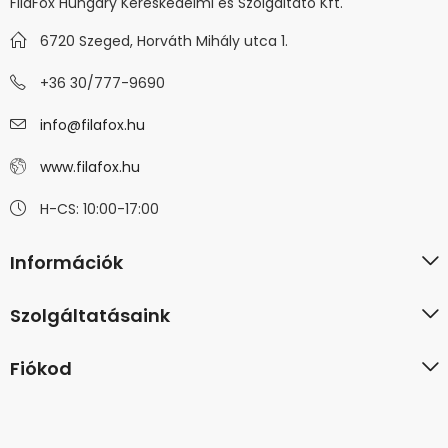
FilaFox Hungary Kereskedelmi és Szolgáltató Kft.
6720 Szeged, Horváth Mihály utca 1.
+36 30/777-9690
info@filafox.hu
www.filafox.hu
H-CS: 10:00-17:00
Információk
Szolgáltatásaink
Fiókod