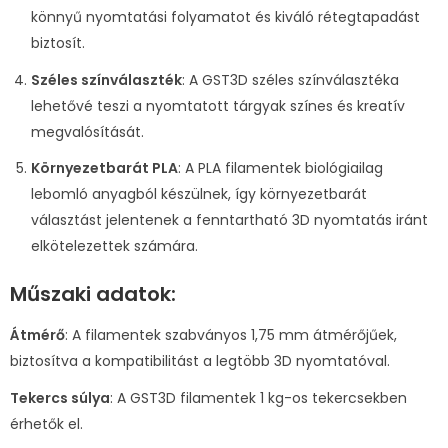
könnyű nyomtatási folyamatot és kiváló rétegtapadást
biztosít.
Széles színválaszték
: A GST3D széles színválasztéka
lehetővé teszi a nyomtatott tárgyak színes és kreatív
megvalósítását.
Környezetbarát PLA
: A PLA filamentek biológiailag
lebomló anyagból készülnek, így környezetbarát
választást jelentenek a fenntartható 3D nyomtatás iránt
elkötelezettek számára.
Műszaki adatok:
Átmérő
: A filamentek szabványos 1,75 mm átmérőjűek,
biztosítva a kompatibilitást a legtöbb 3D nyomtatóval.
Tekercs súlya
: A GST3D filamentek 1 kg-os tekercsekben
érhetők el.