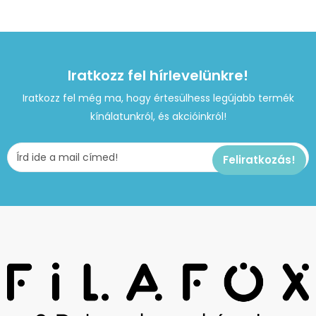
Iratkozz fel hírlevelünkre!
Iratkozz fel még ma, hogy értesülhess legújabb termék
kínálatunkról, és akcióinkról!