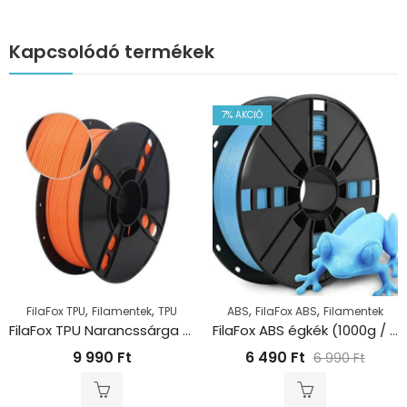
Kapcsolódó termékek
7
% AKCIÓ
,
,
,
,
FilaFox TPU
Filamentek
TPU
ABS
FilaFox ABS
Filamentek
FilaFox TPU Narancssárga 95A (1000g / 1,75mm)
FilaFox ABS égkék (1000g / 1,75mm)
9 990
Ft
6 490
Ft
6 990
Ft