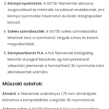
Könnyű nyomtatás
: A GST3D filamentek alacsony
zsugorodással és minimális torzulással rendelkeznek, ami
könnyű nyomtatási folyamatot és kiváló rétegtapadást
biztosít.
Széles színválaszték
: A GST3D széles színválasztéka
lehetővé teszi a nyomtatott tárgyak színes és kreatív
megvalósítását.
Környezetbarát PLA
: A PLA filamentek biológiailag
lebomló anyagból készülnek, így környezetbarát
választást jelentenek a fenntartható 3D nyomtatás iránt
elkötelezettek számára.
Műszaki adatok:
Átmérő
: A filamentek szabványos 1,75 mm átmérőjűek,
biztosítva a kompatibilitást a legtöbb 3D nyomtatóval.
Tekercs súlya
: A GST3D filamentek 1 kg-os tekercsekben