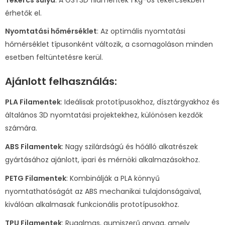
érhetők el.
Nyomtatási hőmérséklet
: Az optimális nyomtatási
hőmérséklet típusonként változik, a csomagoláson minden
esetben feltüntetésre kerül.
Ajánlott felhasználás:
PLA Filamentek
: Ideálisak prototípusokhoz, dísztárgyakhoz és
általános 3D nyomtatási projektekhez, különösen kezdők
számára.
ABS Filamentek
: Nagy szilárdságú és hőálló alkatrészek
gyártásához ajánlott, ipari és mérnöki alkalmazásokhoz.
PETG Filamentek
: Kombinálják a PLA könnyű
nyomtathatóságát az ABS mechanikai tulajdonságaival,
kiválóan alkalmasak funkcionális prototípusokhoz.
TPU Filamentek
: Rugalmas, gumiszerű anyag, amely