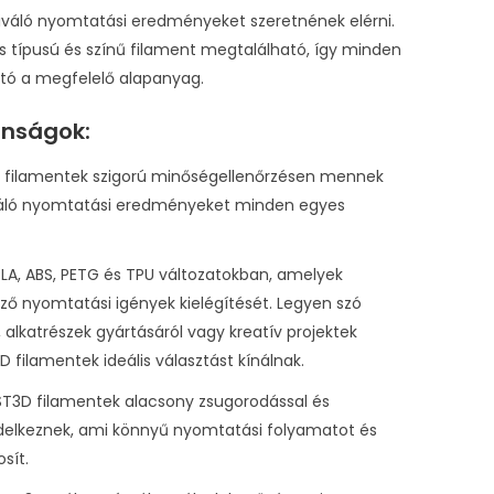
kiváló nyomtatási eredményeket szeretnének elérni.
 típusú és színű filament megtalálható, így minden
tó a megfelelő alapanyag.
onságok:
D filamentek szigorú minőségellenőrzésen mennek
kiváló nyomtatási eredményeket minden egyes
 PLA, ABS, PETG és TPU változatokban, amelyek
öző nyomtatási igények kielégítését. Legyen szó
, alkatrészek gyártásáról vagy kreatív projektek
 filamentek ideális választást kínálnak.
ST3D filamentek alacsony zsugorodással és
ndelkeznek, ami könnyű nyomtatási folyamatot és
sít.