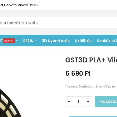
d, Horváth Mihály Utca 1.
NT
RESIN
3D Nyomtatás
Szállítás
Szaküzlet
AKCIÓ
GST3D PLA+ Vil
6 690
Ft
(Az árak bruttóban értendőek és 
Kosárb