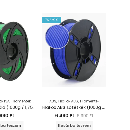
7
% AKCIÓ
,
,
,
,
ox PLA
Filamentek
PLA
ABS
FilaFox ABS
Filamentek
FilaF
FilaFox PLA Zöld (1000g / 1,75mm)
FilaFox ABS sötétkék (1000g / 1,75mm)
 990
Ft
6 490
Ft
6 990
Ft
ba teszem
Kosárba teszem
K