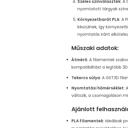
Széles színválaszték
: A
nyomtatott tárgyak színe
Környezetbarát PLA
: A 
készülnek, így környezet
nyomtatás iránt elkötele
Műszaki adatok:
Átmérő
: A filamentek szab
kompatibilitást a legtöbb 3
Tekercs súlya
: A GST3D fil
Nyomtatási hőmérséklet
: 
változik, a csomagoláson mi
Ajánlott felhasznál
PLA Filamentek
: Ideálisak 