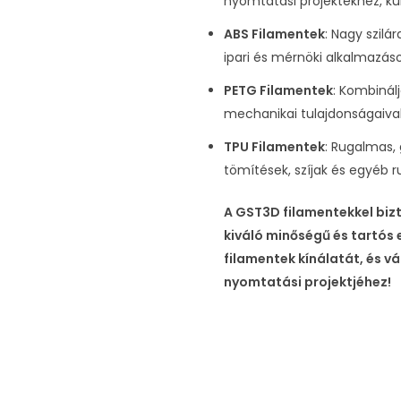
nyomtatási projektekhez, k
ABS Filamentek
: Nagy szilá
ipari és mérnöki alkalmazás
PETG Filamentek
: Kombinál
mechanikai tulajdonságaival
TPU Filamentek
: Rugalmas,
tömítések, szíjak és egyéb
A GST3D filamentekkel bizt
kiváló minőségű és tartós
filamentek kínálatát, és v
nyomtatási projektjéhez!