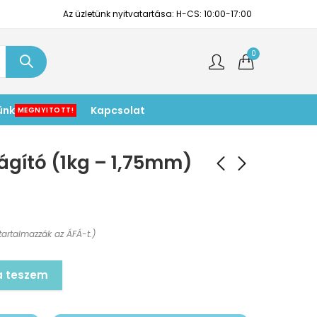
Az üzletünk nyitvatartása: H-CS: 10:00-17:00
0
ünk
Kapcsolat
MEGNYITOTT!
ágító (1kg – 1,75mm)
tartalmazzák az ÁFÁ-t.)
a teszem