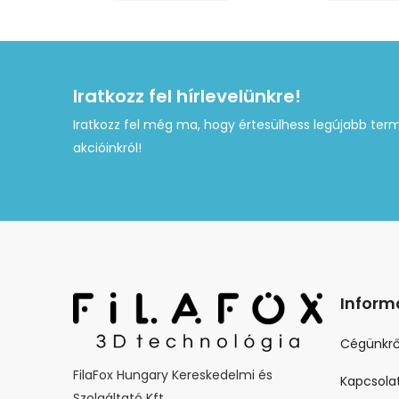
Iratkozz fel hírlevelünkre!
Iratkozz fel még ma, hogy értesülhess legújabb term
akcióinkról!
Inform
Cégünkrő
FilaFox Hungary Kereskedelmi és
Kapcsola
Szolgáltató Kft.