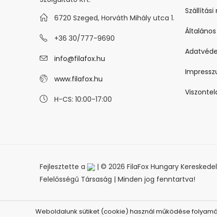
Szállítás
6720 Szeged, Horváth Mihály utca 1.
Általános
+36 30/777-9690
Adatvéde
info@filafox.hu
Impress
www.filafox.hu
Viszonte
H-CS: 10:00-17:00
Fejlesztette a
| © 2026 FilaFox Hungary Kereskedelm
Felelősségű Társaság | Minden jog fenntartva!
Weboldalunk sütiket (cookie) használ működése folyamán,