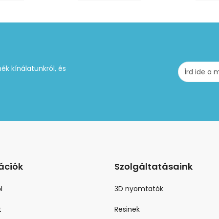
ék kínálatunkról, és
ációk
Szolgáltatásaink
l
3D nyomtatók
t
Resinek