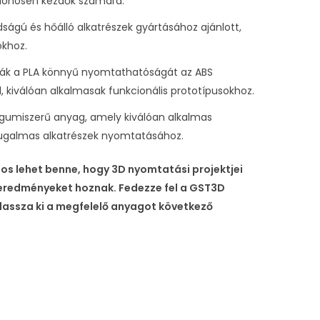
ülönösen kezdők számára.
rdságú és hőálló alkatrészek gyártásához ajánlott,
okhoz.
ják a PLA könnyű nyomtathatóságát az ABS
, kiválóan alkalmasak funkcionális prototípusokhoz.
 gumiszerű anyag, amely kiválóan alkalmas
 rugalmas alkatrészek nyomtatásához.
os lehet benne, hogy 3D nyomtatási projektjei
 eredményeket hoznak. Fedezze fel a GST3D
álassza ki a megfelelő anyagot következő