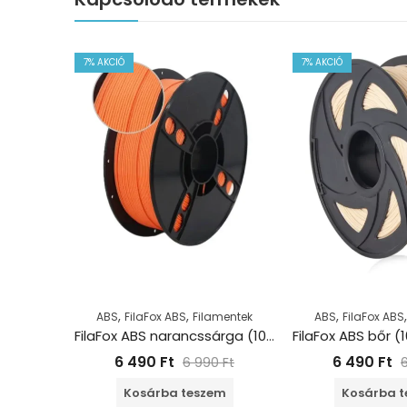
7
% AKCIÓ
7
% AKCIÓ
,
,
,
ABS
FilaFox ABS
Filamentek
ABS
FilaFox ABS
FilaFox ABS narancssárga (1000g / 1,75mm)
6 490
Ft
6 490
Ft
6 990
Ft
Kosárba teszem
Kosárba 