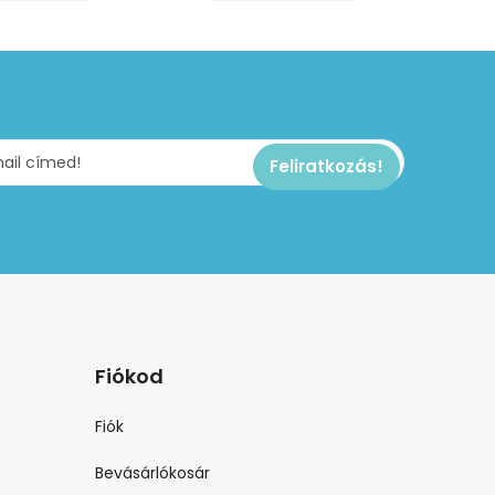
Fiókod
Fiók
Bevásárlókosár