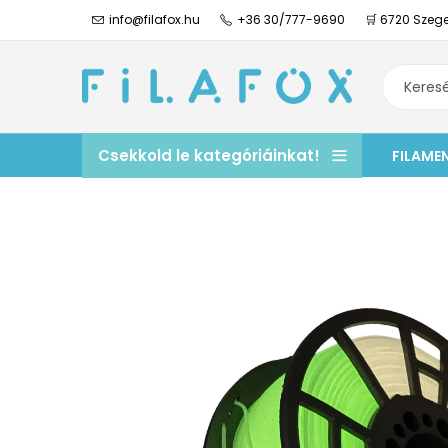
info@filafox.hu
+36 30/777-9690
🛒 6720 Szege
Csekkold le kategóriáinkat!
FILAME