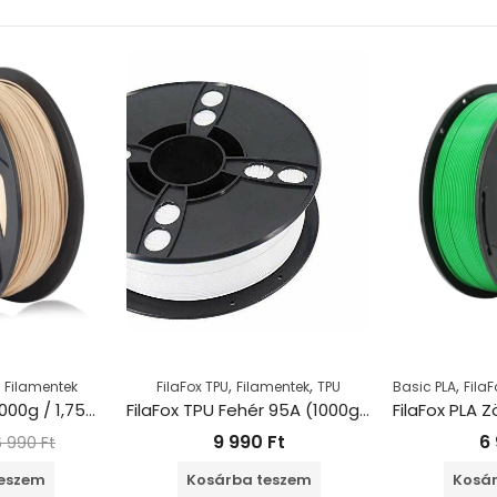
,
,
,
,
Filamentek
FilaFox TPU
Filamentek
TPU
Basic PLA
FilaF
FilaFox ABS bőr (1000g / 1,75mm)
FilaFox TPU Fehér 95A (1000g / 1,75mm)
9 990
Ft
6
6 990
Ft
teszem
Kosárba teszem
Kosár