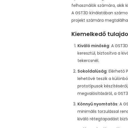
felhasználók számára, akik 
A GST3D kínálatában számos
projekt számára megtalálha
Kiemelkedő tulajd
Kiváló minőség
: A GST3
keresztül, biztosítva a 
tekercsnél.
Sokoldalúság
: Elérhető
lehetővé teszik a különb
prototípusok készítéséről
megvalósításáról, a GST3D
Könnyű nyomtatás
: A G
minimális torzulással re
kiváló rétegtapadást bizto