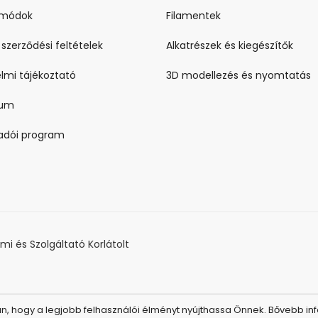
i módok
Filamentek
 szerződési feltételek
Alkatrészek és kiegészítők
lmi tájékoztató
3D modellezés és nyomtatás
zum
ladói program
i és Szolgáltató Korlátolt
 hogy a legjobb felhasználói élményt nyújthassa Önnek. Bővebb inf