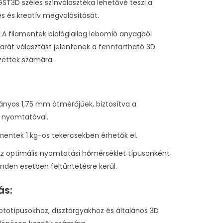
 GST3D széles színválasztéka lehetővé teszi a
s és kreatív megvalósítását.
PLA filamentek biológiailag lebomló anyagból
barát választást jelentenek a fenntartható 3D
zettek számára.
ványos 1,75 mm átmérőjűek, biztosítva a
D nyomtatóval.
amentek 1 kg-os tekercsekben érhetők el.
Az optimális nyomtatási hőmérséklet típusonként
nden esetben feltüntetésre kerül.
ás:
prototípusokhoz, dísztárgyakhoz és általános 3D