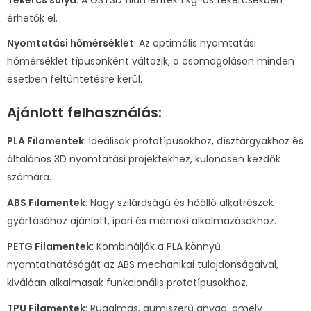
érhetők el.
Nyomtatási hőmérséklet
: Az optimális nyomtatási
hőmérséklet típusonként változik, a csomagoláson minden
esetben feltüntetésre kerül.
Ajánlott felhasználás:
PLA Filamentek
: Ideálisak prototípusokhoz, dísztárgyakhoz és
általános 3D nyomtatási projektekhez, különösen kezdők
számára.
ABS Filamentek
: Nagy szilárdságú és hőálló alkatrészek
gyártásához ajánlott, ipari és mérnöki alkalmazásokhoz.
PETG Filamentek
: Kombinálják a PLA könnyű
nyomtathatóságát az ABS mechanikai tulajdonságaival,
kiválóan alkalmasak funkcionális prototípusokhoz.
TPU Filamentek
: Rugalmas, gumiszerű anyag, amely