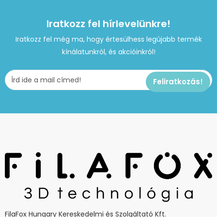
Iratkozz fel hírlevelünkre!
Iratkozz fel még ma, hogy értesülhess legújabb termék
kínálatunkról, és akcióinkról!
FilaFox Hungary Kereskedelmi és Szolgáltató Kft.