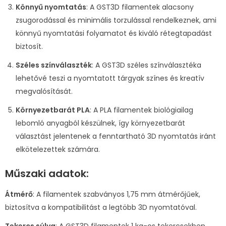
Könnyű nyomtatás
: A GST3D filamentek alacsony
zsugorodással és minimális torzulással rendelkeznek, ami
könnyű nyomtatási folyamatot és kiváló rétegtapadást
biztosít.
Széles színválaszték
: A GST3D széles színválasztéka
lehetővé teszi a nyomtatott tárgyak színes és kreatív
megvalósítását.
Környezetbarát PLA
: A PLA filamentek biológiailag
lebomló anyagból készülnek, így környezetbarát
választást jelentenek a fenntartható 3D nyomtatás iránt
elkötelezettek számára.
Műszaki adatok:
Átmérő
: A filamentek szabványos 1,75 mm átmérőjűek,
biztosítva a kompatibilitást a legtöbb 3D nyomtatóval.
Tekercs súlya
: A GST3D filamentek 1 kg-os tekercsekben