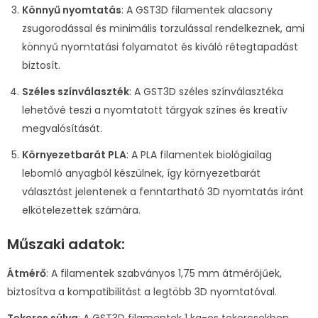
Könnyű nyomtatás
: A GST3D filamentek alacsony
zsugorodással és minimális torzulással rendelkeznek, ami
könnyű nyomtatási folyamatot és kiváló rétegtapadást
biztosít.
Széles színválaszték
: A GST3D széles színválasztéka
lehetővé teszi a nyomtatott tárgyak színes és kreatív
megvalósítását.
Környezetbarát PLA
: A PLA filamentek biológiailag
lebomló anyagból készülnek, így környezetbarát
választást jelentenek a fenntartható 3D nyomtatás iránt
elkötelezettek számára.
Műszaki adatok:
Átmérő
: A filamentek szabványos 1,75 mm átmérőjűek,
biztosítva a kompatibilitást a legtöbb 3D nyomtatóval.
Tekercs súlya
: A GST3D filamentek 1 kg-os tekercsekben