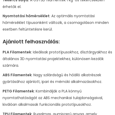
érhetők el.
Nyomtatási hőmérséklet
: Az optimális nyomtatási
hőmérséklet típusonként változik, a csomagoláson minden
esetben feltüntetésre kerül.
Ajánlott felhasználás:
PLA Filamentek
: Ideálisak prototípusokhoz, dísztárgyakhoz és
általános 3D nyomtatási projektekhez, különösen kezdők
számára.
ABS Filamentek
: Nagy szilárdságú és hőálló alkatrészek
gyártásához ajánlott, ipari és mérnöki alkalmazásokhoz.
PETG Filamentek
: Kombinálják a PLA könnyű
nyomtathatóságát az ABS mechanikai tulajdonságaival,
kiválóan alkalmasak funkcionális prototípusokhoz.
TPU Filamentek
: Rugalmas, gumiszerű anyag, amely