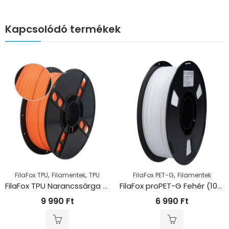
Kapcsolódó termékek
,
,
,
FilaFox TPU
Filamentek
TPU
FilaFox PET-G
Filamentek
FilaFox TPU Narancssárga 95A (1000g / 1,75mm)
FilaFox proPET-G Fehér (1000g / 1,75mm)
9 990
Ft
6 990
Ft