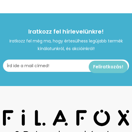
Iratkozz fel hírlevelünkre!
Iratkozz fel még ma, hogy értesülhess legújabb termék
kínálatunkról, és akcióinkról!