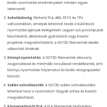
kiváló nyomtatási eredményeket minden egyes
tekercsnél.
Sokoldalúság
: Elérhető PLA, ABS, PETG és TPU
változatokban, amelyek lehetővé teszik a különböző
nyomtatási igények kielégítését. Legyen szó prototípusok
készítéséről, alkatrészek gyártásáról vagy kreatív
projektek megvalósításáról, a GST3D filamentek ideális
választást kínálnak.
Könnyű nyomtatás
: A GST3D filamentek alacsony
zsugorodással és minimális torzulással rendelkeznek, ami
könnyű nyomtatási folyamatot és kiváló rétegtapadást
biztosít.
Széles színválaszték
: A GST3D széles színválasztéka
lehetővé teszi a nyomtatott tárgyak színes és kreatív
megvalósítását.
Környezetbarát PLA
: A PLA filamentek biológiailag