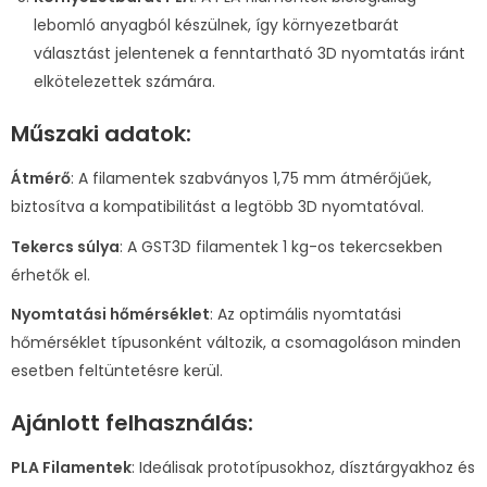
lebomló anyagból készülnek, így környezetbarát
választást jelentenek a fenntartható 3D nyomtatás iránt
elkötelezettek számára.
Műszaki adatok:
Átmérő
: A filamentek szabványos 1,75 mm átmérőjűek,
biztosítva a kompatibilitást a legtöbb 3D nyomtatóval.
Tekercs súlya
: A GST3D filamentek 1 kg-os tekercsekben
érhetők el.
Nyomtatási hőmérséklet
: Az optimális nyomtatási
hőmérséklet típusonként változik, a csomagoláson minden
esetben feltüntetésre kerül.
Ajánlott felhasználás:
PLA Filamentek
: Ideálisak prototípusokhoz, dísztárgyakhoz és