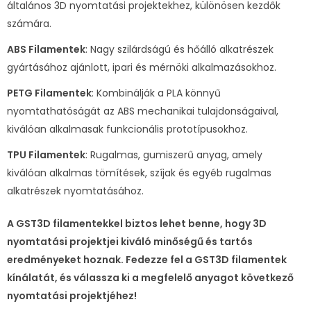
általános 3D nyomtatási projektekhez, különösen kezdők
számára.
ABS Filamentek
: Nagy szilárdságú és hőálló alkatrészek
gyártásához ajánlott, ipari és mérnöki alkalmazásokhoz.
PETG Filamentek
: Kombinálják a PLA könnyű
nyomtathatóságát az ABS mechanikai tulajdonságaival,
kiválóan alkalmasak funkcionális prototípusokhoz.
TPU Filamentek
: Rugalmas, gumiszerű anyag, amely
kiválóan alkalmas tömítések, szíjak és egyéb rugalmas
alkatrészek nyomtatásához.
A GST3D filamentekkel biztos lehet benne, hogy 3D
nyomtatási projektjei kiváló minőségű és tartós
eredményeket hoznak. Fedezze fel a GST3D filamentek
kínálatát, és válassza ki a megfelelő anyagot következő
nyomtatási projektjéhez!