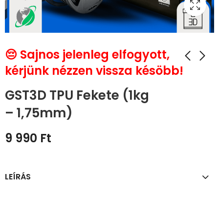
😔 Sajnos jelenleg elfogyott,
kérjünk nézzen vissza késöbb!
GST3D TPU Fekete (1kg
– 1,75mm)
9 990
Ft
LEÍRÁS