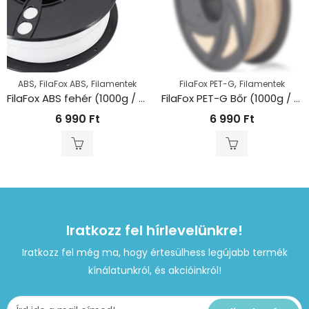
,
,
,
ABS
FilaFox ABS
Filamentek
FilaFox PET-G
Filamentek
FilaFox ABS fehér (1000g / 1,75mm)
FilaFox PET-G Bőr (1000g / 1,75mm)
6 990
Ft
6 990
Ft
Iratkozz fel hírlevelünkre!
Iratkozz fel még ma, hogy értesülhess legújabb termék
kínálatunkról, és akcióinkról!