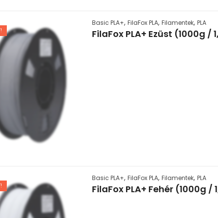
,
,
,
Basic PLA+
FilaFox PLA
Filamentek
PLA
!
FilaFox PLA+ Ezüst (1000g /
,
,
,
Basic PLA+
FilaFox PLA
Filamentek
PLA
!
FilaFox PLA+ Fehér (1000g /