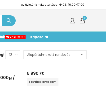
Az üzletünk nyitvatartása: H-CS: 10:00-17:00
0
ünk
Kapcsolat
MEGNYITOTT!
eg!
6 990
Ft
1000g /
Tovább olvasom