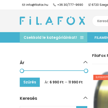
info@filafox.hu
+36 30/777-9690
🛒 6720 Szege
Csekkold le kategóriáinkat!
FILAME
FilaFox 
Ár
ELFOGYOTT
Szűrés
Ár:
6 990 Ft
—
11 990 Ft
Keresés