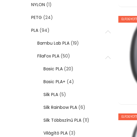
NYLON
(1)
PETG
(24)
ELFOGYOTT
PLA
(94)
Bambu Lab PLA
(19)
FilaFox PLA
(50)
Basic PLA
(20)
Basic PLA+
(4)
Silk PLA
(5)
Silk Rainbow PLA
(6)
ELFOGYOTT
Silk Többszínű PLA
(11)
Világító PLA
(3)