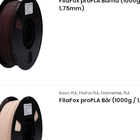
FilaFox proPLA Barna (1000g
1,75mm)
,
,
,
Basic PLA
FilaFox PLA
Filamentek
PLA
FilaFox proPLA Bőr (1000g /