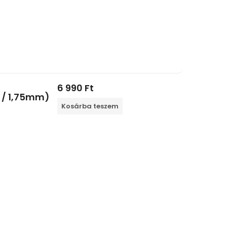
6 990
Ft
g / 1,75mm)
Kosárba teszem