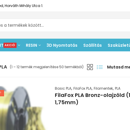
d, Horváth Mihály Utca 1.
NT
RESIN
3D Nyomtatás
Szállítás
Szaküzlet
AKCIÓ
PLA
Mutasd m
(1 – 12 termék megjelenítése 50 termékből)
,
,
,
Basic PLA
FilaFox PLA
Filamentek
PLA
!
FilaFox PLA Bronz-olajzöld (
1,75mm)