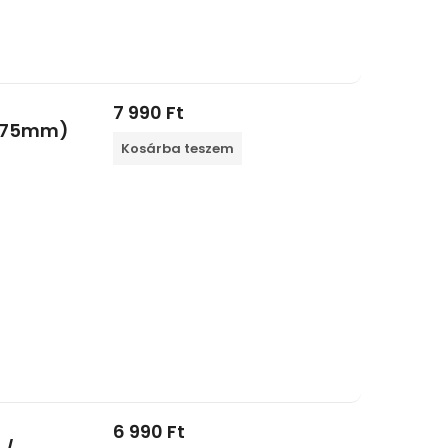
7 990
Ft
 1,75mm)
Kosárba teszem
6 990
Ft