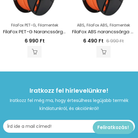
,
,
,
FilaFox PET-G
Filamentek
ABS
FilaFox ABS
Filamentek
FilaFox PET-G Narancssárga (1000g / 1,75mm)
FilaFox ABS narancssárga (1000g / 1,75mm)
6 990
Ft
6 490
Ft
6 990
Ft
Iratkozz fel hírlevelünkre!
Iratkozz fel még ma, hogy értesülhess legújabb termék
kínálatunkról, és akcióinkról!