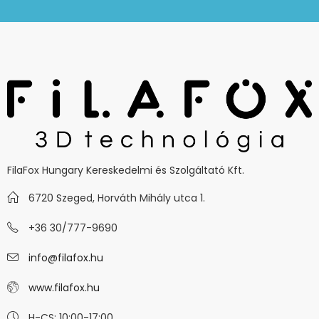
FilaFox Hungary Kereskedelmi és Szolgáltató Kft.
6720 Szeged, Horváth Mihály utca 1.
+36 30/777-9690
info@filafox.hu
www.filafox.hu
H-CS: 10:00-17:00