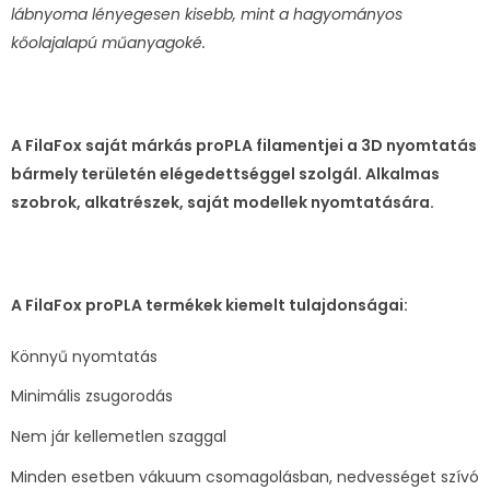
lábnyoma lényegesen kisebb, mint a hagyományos
kőolajalapú műanyagoké.
A FilaFox saját márkás proPLA filamentjei a 3D nyomtatás
bármely területén elégedettséggel szolgál. Alkalmas
szobrok, alkatrészek, saját modellek nyomtatására.
A FilaFox proPLA termékek kiemelt tulajdonságai:
Könnyű nyomtatás
Minimális zsugorodás
Nem jár kellemetlen szaggal
Minden esetben vákuum csomagolásban, nedvességet szívó