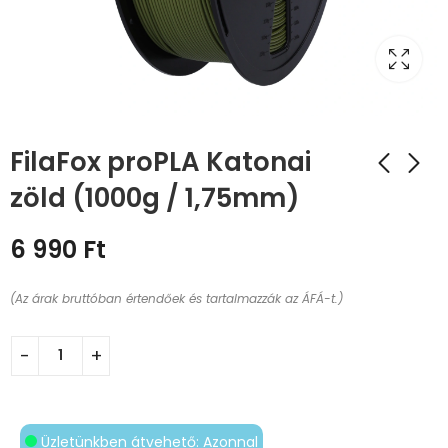
FilaFox proPLA Katonai
zöld (1000g / 1,75mm)
6 990
Ft
(Az árak bruttóban értendőek és tartalmazzák az ÁFÁ-t.)
Üzletünkben átvehető: Azonnal