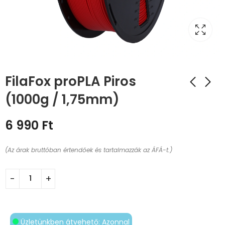
FilaFox proPLA Piros
(1000g / 1,75mm)
6 990
Ft
(Az árak bruttóban értendőek és tartalmazzák az ÁFÁ-t.)
Üzletünkben átvehető: Azonnal