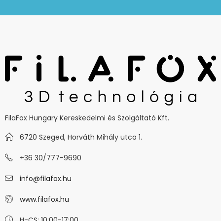
FilaFox Hungary Kereskedelmi és Szolgáltató Kft.
6720 Szeged, Horváth Mihály utca 1.
+36 30/777-9690
info@filafox.hu
www.filafox.hu
H-CS: 10:00-17:00