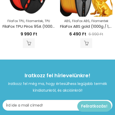
,
,
,
,
FilaFox TPU
Filamentek
TPU
ABS
FilaFox ABS
Filamentek
FilaFox TPU Piros 95A (1000g / 1,75mm)
FilaFox ABS gold (1000g / 1,75mm)
9 990
Ft
6 490
Ft
6 990
Ft
Iratkozz fel hírlevelünkre!
Iratkozz fel még ma, hogy értesülhess legújabb termék
kínálatunkról, és akcióinkról!