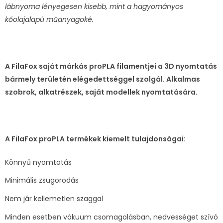
lábnyoma lényegesen kisebb, mint a hagyományos
kőolajalapú műanyagoké.
A FilaFox saját márkás proPLA filamentjei a 3D nyomtatás
bármely területén elégedettséggel szolgál. Alkalmas
szobrok, alkatrészek, saját modellek nyomtatására.
A FilaFox proPLA termékek kiemelt tulajdonságai:
Könnyű nyomtatás
Minimális zsugorodás
Nem jár kellemetlen szaggal
Minden esetben vákuum csomagolásban, nedvességet szívó