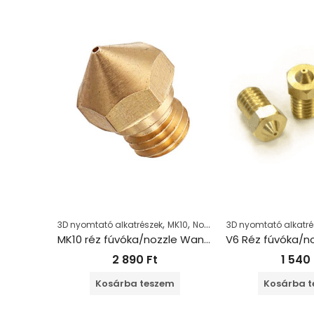
,
,
3D nyomtató alkatrészek
MK10
Nozzle
3D nyomtató alkatré
MK10 réz fúvóka/nozzle Wanhao 1.75+0.5mm
2 890
Ft
1 540
Kosárba teszem
Kosárba 