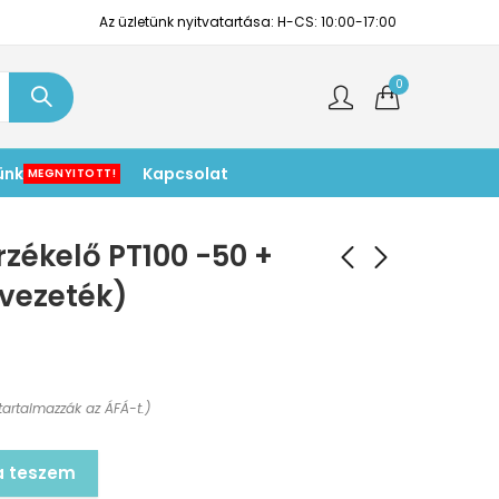
Az üzletünk nyitvatartása: H-CS: 10:00-17:00
0
ünk
Kapcsolat
MEGNYITOTT!
zékelő PT100 -50 +
 vezeték)
tartalmazzák az ÁFÁ-t.)
a teszem