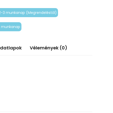
2-3 munkanap (Megrendeléstől)
-5 munkanap
adatlapok
Vélemények (0)