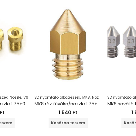
,
,
,
,
szek
Nozzle
V6
3D nyomtató alkatrészek
MK8
Nozzle
3D nyomtató al
V6 Réz fúvóka/nozzle 1.75+0.5mm
MK8 réz fúvóka/nozzle 1.75+1.0 mm
Ft
1 540
Ft
1
teszem
Kosárba teszem
Kosár