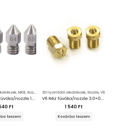
,
,
,
,
katrészek
MK8
Nozzle
3D nyomtató alkatrészek
Nozzle
V6
3D nyomta
MK8 saválló fúvóka/nozzle 1.75+0.2 mm
V6 Réz fúvóka/nozzle 3.0+0.3mm
 540
Ft
1 540
Ft
ba teszem
Kosárba teszem
K