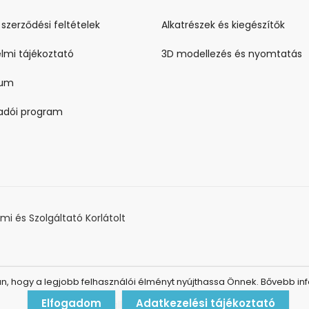
 szerződési feltételek
Alkatrészek és kiegészítők
lmi tájékoztató
3D modellezés és nyomtatás
zum
ladói program
i és Szolgáltató Korlátolt
 hogy a legjobb felhasználói élményt nyújthassa Önnek. Bővebb inf
Elfogadom
Adatkezelési tájékoztató
Elállás a szerződéstől