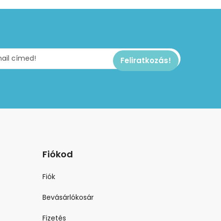
Fiókod
Fiók
Bevásárlókosár
Fizetés