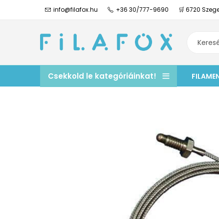
info@filafox.hu
+36 30/777-9690
🛒 6720 Szege
Csekkold le kategóriáinkat!
FILAME