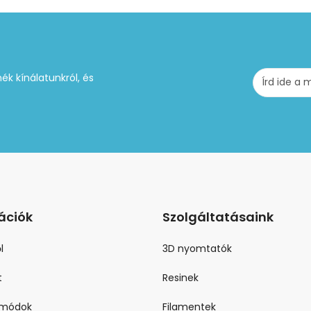
ék kínálatunkról, és
ációk
Szolgáltatásaink
l
3D nyomtatók
t
Resinek
i módok
Filamentek