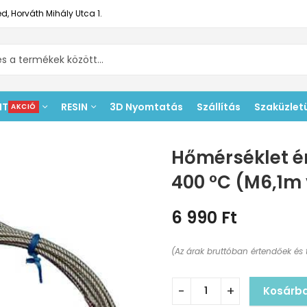
d, Horváth Mihály Utca 1.
NT
RESIN
3D Nyomtatás
Szállítás
Szaküzlet
AKCIÓ
Hőmérséklet ér
400 °C (M6,1m
6 990
Ft
(Az árak bruttóban értendőek és 
Kosárb