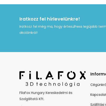
Iratkozz fel hírlevelünkre!
Iratkozz fel még ma, hogy értesülhess legújabb term
akcióinkról!
Inform
Cégünkrő
FilaFox Hungary Kereskedelmi és
Kapcsola
Szolgáltató Kft.
Szállítás