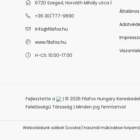
6720 Szeged, Horváth Mihály utca 1.
Általános
+36 30/777-9690
Adatvéde
info@filafox.hu
Impress
www.filafox.hu
Viszonte
H-CS: 10:00-17:00
Fejlesztette a
| © 2026 FilaFox Hungary Kereskedelm
Felelősségű Társaság | Minden jog fenntartva!
Weboldalunk sütiket (cookie) használ működése folyamán,